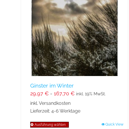
Ginster im Winter
29,97
€
-
167,70
€
inkl. 19% MwSt.
inkl. Versandkosten
Lieferzeit:
4-6 Werktage
Quick View
Ausführung wählen
Dieses