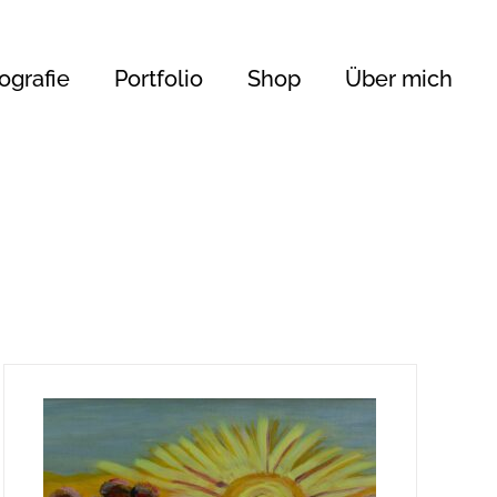
ografie
Portfolio
Shop
Über mich
450 €
345
450