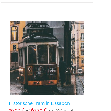
Historische Tram in Lissabon
29,97
€
-
167,70
€
inkl. 19% MwSt.