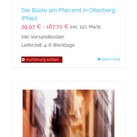
Die Büste am Pfarramt in Otterberg
(Pfalz)
29,97
€
-
167,70
€
inkl. 19% MwSt.
inkl. Versandkosten
Lieferzeit:
4-6 Werktage
Quick View
Ausführung wählen
Dieses
Produkt
weist
mehrere
Varianten
auf.
Die
Optionen
können