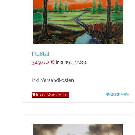
auf
der
Produktseite
gewählt
werden
Flußtal
349,00
€
inkl. 19% MwSt.
inkl. Versandkosten
Quick View
In den Warenkorb