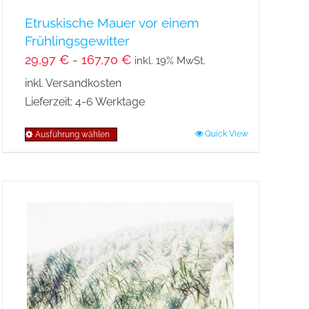
Etruskische Mauer vor einem
Frühlingsgewitter
29,97
€
-
167,70
€
inkl. 19% MwSt.
inkl. Versandkosten
Lieferzeit:
4-6 Werktage
Quick View
Ausführung wählen
Dieses
Produkt
weist
mehrere
Varianten
auf.
Die
Optionen
können