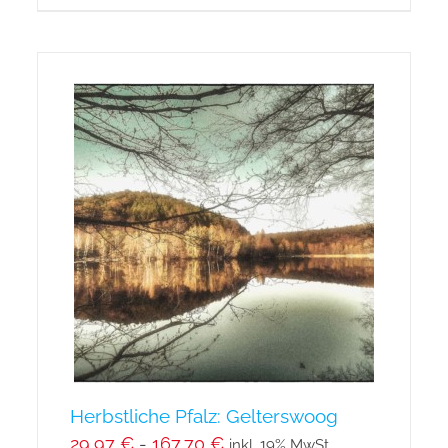
Herbstliche Pfalz: Gelterswoog
29,97
€
-
167,70
€
inkl. 19% MwSt.