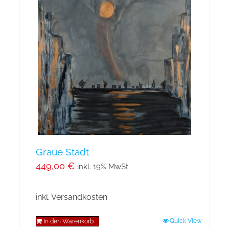
auf.
Die
Optionen
können
auf
der
Produktseite
gewählt
werden
Graue Stadt
449,00
€
inkl. 19% MwSt.
inkl. Versandkosten
Quick View
In den Warenkorb