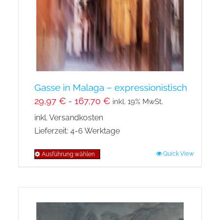
auf
der
Produktseite
gewählt
werden
Gasse in Malaga – expressionistisch
29,97
€
-
167,70
€
inkl. 19% MwSt.
inkl. Versandkosten
Lieferzeit:
4-6 Werktage
Quick View
Ausführung wählen
Dieses
Produkt
weist
mehrere
Varianten