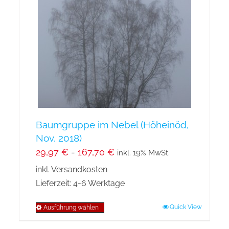
Baumgruppe im Nebel (Höheinöd,
Nov. 2018)
29,97
€
-
167,70
€
inkl. 19% MwSt.
inkl. Versandkosten
Lieferzeit:
4-6 Werktage
Quick View
Ausführung wählen
Dieses
Produkt