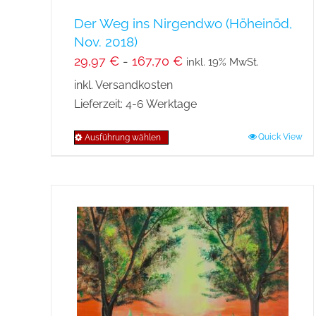
Der Weg ins Nirgendwo (Höheinöd,
Nov. 2018)
29,97
€
-
167,70
€
inkl. 19% MwSt.
inkl. Versandkosten
Lieferzeit:
4-6 Werktage
Quick View
Ausführung wählen
Dieses
Produkt
weist
mehrere
Varianten
auf.
Die
Optionen
können