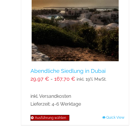
Abendliche Siedlung in Dubai
29,97
€
-
167,70
€
inkl. 19% MwSt.
inkl. Versandkosten
Lieferzeit:
4-6 Werktage
Quick View
Ausführung wählen
Dieses
Produkt