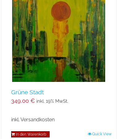
auf.
Die
Optionen
können
auf
der
Produktseite
gewählt
werden
Grüne Stadt
349,00
€
inkl. 19% MwSt.
inkl. Versandkosten
Quick View
In den Warenkorb