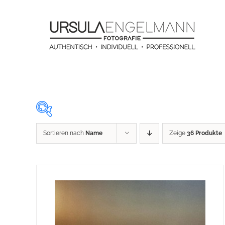
Zum
Inhalt
springen
Sortieren nach
Name
Zeige
36 Produkte
29 €
29
134