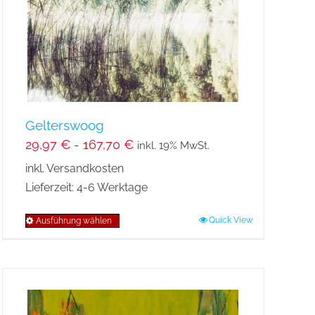
auf
der
Produktseite
gewählt
werden
Gelterswoog
29,97
€
-
167,70
€
inkl. 19% MwSt.
inkl. Versandkosten
Lieferzeit:
4-6 Werktage
Quick View
Ausführung wählen
Dieses
Produkt
weist
mehrere
Varianten