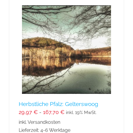
mehrere
Varianten
auf.
Die
Optionen
können
auf
der
Produktseite
gewählt
werden
Herbstliche Pfalz: Gelterswoog
29,97
€
-
167,70
€
inkl. 19% MwSt.
inkl. Versandkosten
Lieferzeit:
4-6 Werktage