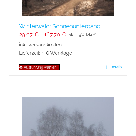
Winterwald: Sonnenuntergang
29,97
€
-
167,70
€
inkl. 19% MwSt.
inkl. Versandkosten
Lieferzeit:
4-6 Werktage
Details
Ausführung wählen
Dieses
Produkt
weist
mehrere
Varianten
auf.
Die
Optionen