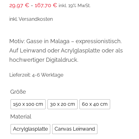
29,97
€
-
167,70
€
inkl. 19% MwSt.
inkl. Versandkosten
Motiv: Gasse in Malaga – expressionistisch.
Auf Leinwand oder Acrylglasplatte oder als
hochwertiger Digitaldruck.
Lieferzeit:
4-6 Werktage
Größe

150 x 100 cm
30 x 20 cm
60 x 40 cm
Material

Acrylglasplatte
Canvas Leinwand