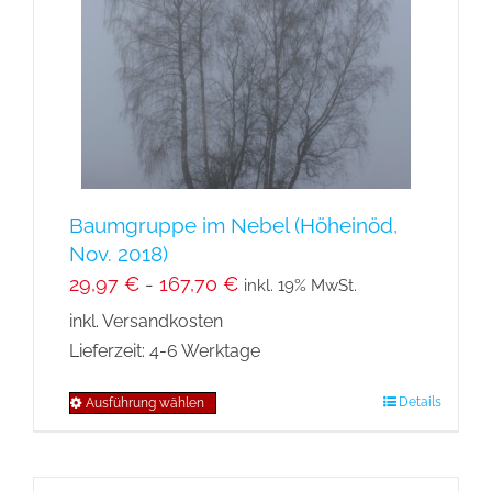
können
auf
der
Produktseite
gewählt
werden
Baumgruppe im Nebel (Höheinöd,
Nov. 2018)
29,97
€
-
167,70
€
inkl. 19% MwSt.
inkl. Versandkosten
Lieferzeit:
4-6 Werktage
Details
Ausführung wählen
Dieses
Produkt
weist