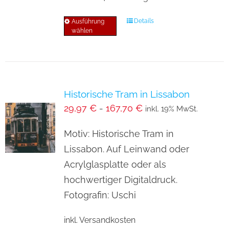
Details
Ausführung
Dieses
wählen
Produkt
weist
mehrere
Varianten
Historische Tram in Lissabon
auf.
29,97
€
-
167,70
€
inkl. 19% MwSt.
Die
Optionen
Motiv: Historische Tram in
können
Lissabon. Auf Leinwand oder
auf
Acrylglasplatte oder als
der
hochwertiger Digitaldruck.
Produktseite
Fotografin: Uschi
gewählt
inkl. Versandkosten
werden