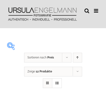
Zum
Inhalt
springen
Sortieren nach
Preis
29 €
450 €
Zeige
12 Produkte
29
134
240
345
450