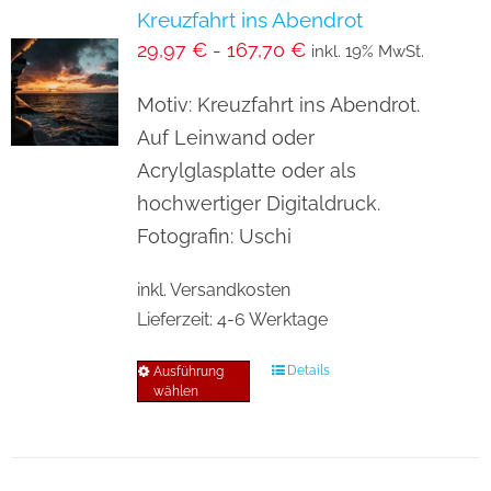
Kreuzfahrt ins Abendrot
auf.
29,97
€
-
167,70
€
inkl. 19% MwSt.
Die
Optionen
Motiv: Kreuzfahrt ins Abendrot.
können
Auf Leinwand oder
auf
Acrylglasplatte oder als
der
hochwertiger Digitaldruck.
Produktseite
Fotografin: Uschi
gewählt
inkl. Versandkosten
werden
Lieferzeit:
4-6 Werktage
Details
Ausführung
Dieses
wählen
Produkt
weist
mehrere