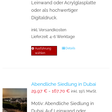
der
Leinwand oder Acrylglasplatte
Produktseite
oder als hochwertiger
gewählt
Digitaldruck.
werden
inkl. Versandkosten
Lieferzeit:
4-6 Werktage
Details
Ausführung
Dieses
wählen
Produkt
weist
mehrere
Varianten
Abendliche Siedlung in Dubai
auf.
29,97
€
-
167,70
€
inkl. 19% MwSt.
Die
Optionen
Motiv: Abendliche Siedlung in
können
Dubai. Auf Leinwand oder