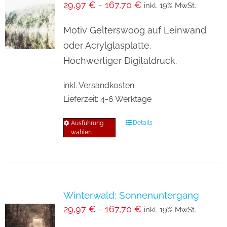
29,97
€
-
167,70
€
inkl. 19% MwSt.
Die
Optionen
Motiv Gelterswoog auf Leinwand
können
oder Acrylglasplatte.
auf
Hochwertiger Digitaldruck.
der
inkl. Versandkosten
Produktseite
Lieferzeit:
4-6 Werktage
gewählt
werden
Details
Ausführung
Dieses
wählen
Produkt
weist
mehrere
Varianten
Winterwald: Sonnenuntergang
auf.
29,97
€
-
167,70
€
inkl. 19% MwSt.
Die