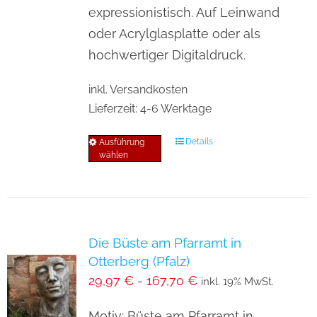
auf
expressionistisch. Auf Leinwand
der
oder Acrylglasplatte oder als
Produktseite
hochwertiger Digitaldruck.
gewählt
inkl. Versandkosten
werden
Lieferzeit:
4-6 Werktage
Details
Ausführung
Dieses
wählen
Produkt
weist
mehrere
Varianten
Die Büste am Pfarramt in
auf.
Otterberg (Pfalz)
Die
29,97
€
-
167,70
€
inkl. 19% MwSt.
Optionen
können
Motiv: Büste am Pfarramt in