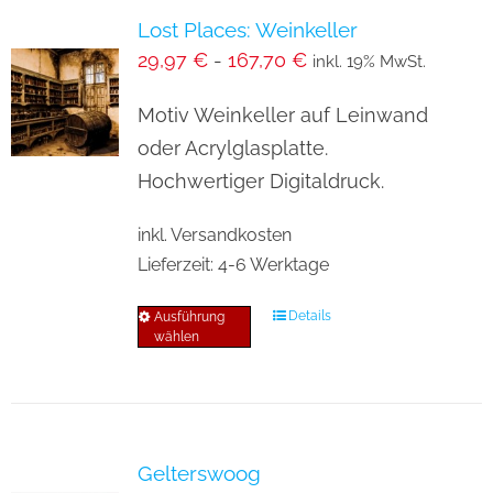
Lost Places: Weinkeller
29,97
€
-
167,70
€
inkl. 19% MwSt.
Motiv Weinkeller auf Leinwand
oder Acrylglasplatte.
Hochwertiger Digitaldruck.
inkl. Versandkosten
Lieferzeit:
4-6 Werktage
Details
Ausführung
Dieses
wählen
Produkt
weist
mehrere
Varianten
Gelterswoog
auf.