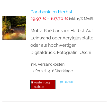
Varianten
Parkbank im Herbst
auf.
29,97
€
-
167,70
€
inkl. 19% MwSt.
Die
Optionen
Motiv: Parkbank im Herbst. Auf
können
Leinwand oder Acrylglasplatte
auf
oder als hochwertiger
der
Digitaldruck. Fotografin: Uschi
Produktseite
inkl. Versandkosten
gewählt
Lieferzeit:
4-6 Werktage
werden
Details
Ausführung
Dieses
wählen
Produkt
weist
mehrere