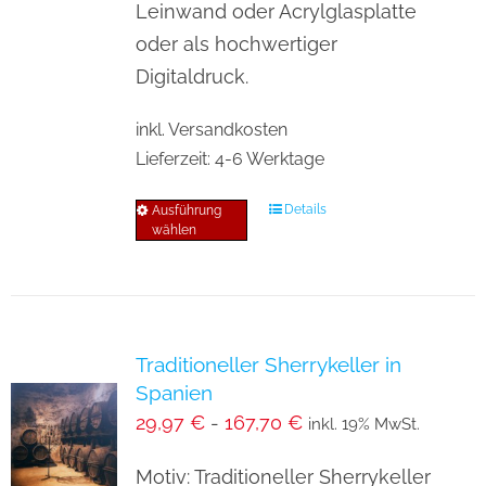
auf
Leinwand oder Acrylglasplatte
der
oder als hochwertiger
Produktseite
Digitaldruck.
gewählt
inkl. Versandkosten
werden
Lieferzeit:
4-6 Werktage
Details
Ausführung
Dieses
wählen
Produkt
weist
mehrere
Varianten
Traditioneller Sherrykeller in
auf.
Spanien
Die
29,97
€
-
167,70
€
inkl. 19% MwSt.
Optionen
können
Motiv: Traditioneller Sherrykeller