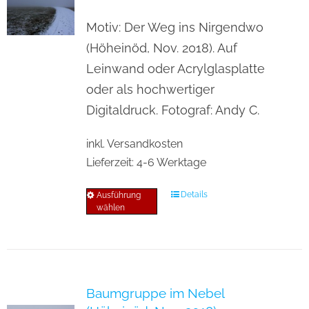
Optionen
können
Motiv: Der Weg ins Nirgendwo
auf
(Höheinöd, Nov. 2018). Auf
der
Leinwand oder Acrylglasplatte
Produktseite
oder als hochwertiger
gewählt
Digitaldruck. Fotograf: Andy C.
werden
inkl. Versandkosten
Lieferzeit:
4-6 Werktage
Details
Ausführung
Dieses
wählen
Produkt
weist
mehrere
Varianten
Baumgruppe im Nebel
auf.