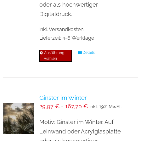
auf
oder als hochwertiger
der
Digitaldruck.
Produktseite
inkl. Versandkosten
gewählt
Lieferzeit:
4-6 Werktage
werden
Details
Ausführung
Dieses
wählen
Produkt
weist
mehrere
Varianten
Ginster im Winter
auf.
29,97
€
-
167,70
€
inkl. 19% MwSt.
Die
Optionen
Motiv: Ginster im Winter. Auf
können
Leinwand oder Acrylglasplatte
auf
oder als hochwertiger