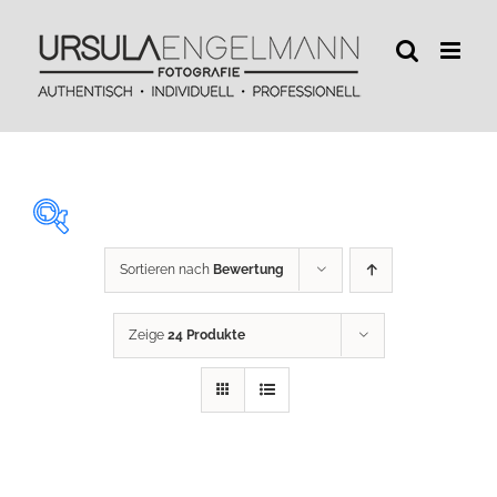
Zum
Inhalt
springen
Sortieren nach
Bewertung
29 €
450 €
Zeige
24 Produkte
29
134
240
345
450