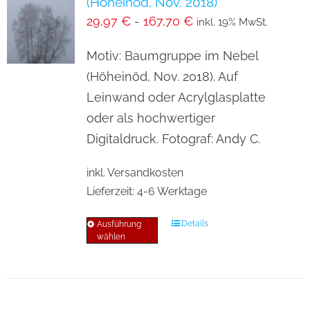
(Höheinöd, Nov. 2018)
Die
29,97
€
-
167,70
€
inkl. 19% MwSt.
Optionen
können
Motiv: Baumgruppe im Nebel
auf
(Höheinöd, Nov. 2018). Auf
der
Leinwand oder Acrylglasplatte
Produktseite
oder als hochwertiger
gewählt
Digitaldruck. Fotograf: Andy C.
werden
inkl. Versandkosten
Lieferzeit:
4-6 Werktage
Details
Ausführung
Dieses
wählen
Produkt
weist
mehrere
Varianten