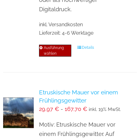
der
Digitaldruck.
Produktseite
inkl. Versandkosten
gewählt
Lieferzeit:
4-6 Werktage
werden
Details
Ausführung
Dieses
wählen
Produkt
weist
mehrere
Varianten
Etruskische Mauer vor einem
auf.
Frühlingsgewitter
Die
29,97
€
-
167,70
€
inkl. 19% MwSt.
Optionen
können
Motiv: Etruskische Mauer vor
auf
einem Frühlingsgewitter. Auf