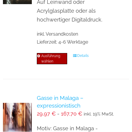
können
Auf Leinwand oder
auf
Acrylglasplatte oder als
der
hochwertiger Digitaldruck.
Produktseite
inkl. Versandkosten
gewählt
Lieferzeit:
4-6 Werktage
werden
Details
Ausführung
Dieses
wählen
Produkt
weist
mehrere
Varianten
Gasse in Malaga –
auf.
expressionistisch
Die
29,97
€
-
167,70
€
inkl. 19% MwSt.
Optionen
können
Motiv: Gasse in Malaga -