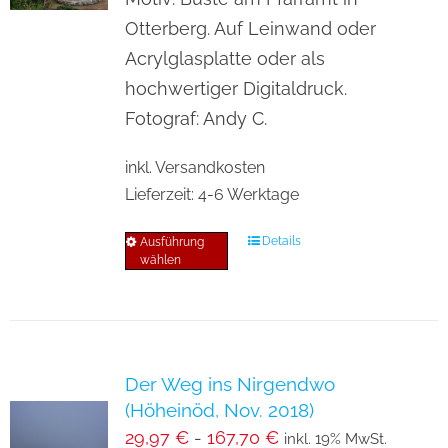
auf
Otterberg. Auf Leinwand oder
der
Acrylglasplatte oder als
Produktseite
hochwertiger Digitaldruck.
gewählt
Fotograf: Andy C.
werden
inkl. Versandkosten
Lieferzeit:
4-6 Werktage
Details
Ausführung
Dieses
wählen
Produkt
weist
mehrere
Varianten
Der Weg ins Nirgendwo
auf.
(Höheinöd, Nov. 2018)
Die
29,97
€
-
167,70
€
inkl. 19% MwSt.