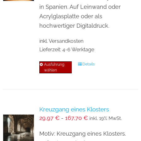
auf
in Spanien. Auf Leinwand oder
der
Acrylglasplatte oder als
Produktseite
hochwertiger Digitaldruck.
gewählt
inkl. Versandkosten
werden
Lieferzeit:
4-6 Werktage
Details
Ausführung
Dieses
wählen
Produkt
weist
mehrere
Varianten
Kreuzgang eines Klosters
auf.
29,97
€
-
167,70
€
inkl. 19% MwSt.
Die
Optionen
Motiv: Kreuzgang eines Klosters.