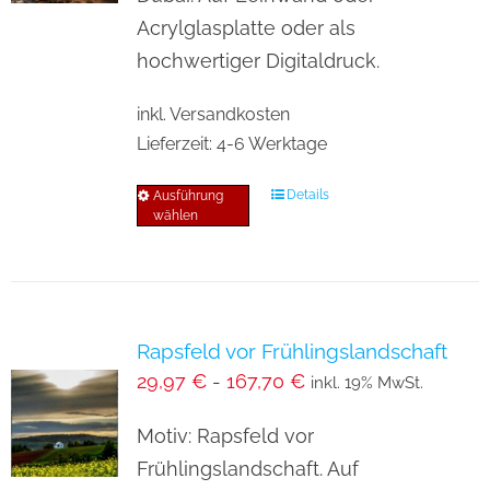
auf
Acrylglasplatte oder als
der
hochwertiger Digitaldruck.
Produktseite
inkl. Versandkosten
gewählt
Lieferzeit:
4-6 Werktage
werden
Details
Ausführung
Dieses
wählen
Produkt
weist
mehrere
Varianten
Rapsfeld vor Frühlingslandschaft
auf.
29,97
€
-
167,70
€
inkl. 19% MwSt.
Die
Optionen
Motiv: Rapsfeld vor
können
Frühlingslandschaft. Auf