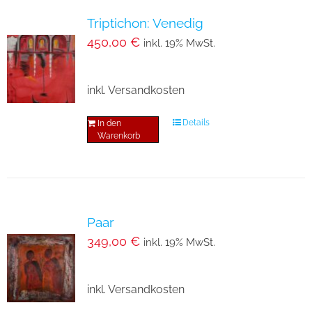
Varianten
Triptichon: Venedig
auf.
450,00
€
inkl. 19% MwSt.
Die
Optionen
inkl. Versandkosten
können
auf
Details
In den
der
Warenkorb
Produktseite
gewählt
werden
Paar
349,00
€
inkl. 19% MwSt.
inkl. Versandkosten