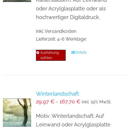
auf
oder Acrylglasplatte oder als
der
hochwertiger Digitaldruck.
Produktseite
inkl. Versandkosten
gewählt
Lieferzeit:
4-6 Werktage
werden
Details
Ausführung
Dieses
wählen
Produkt
weist
mehrere
Varianten
Winterlandschaft
auf.
29,97
€
-
167,70
€
inkl. 19% MwSt.
Die
Optionen
Motiv: Winterlandschaft. Auf
können
Leinwand oder Acrylglasplatte