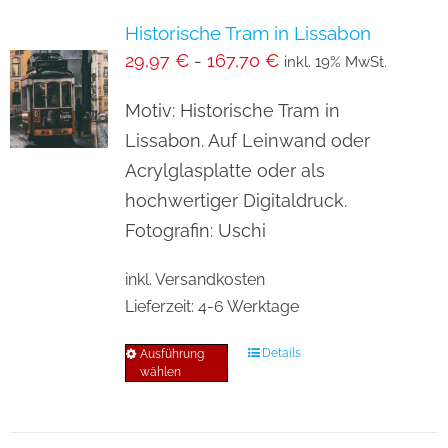
Varianten
Historische Tram in Lissabon
auf.
29,97
€
-
167,70
€
inkl. 19% MwSt.
Die
Optionen
Motiv: Historische Tram in
können
Lissabon. Auf Leinwand oder
auf
Acrylglasplatte oder als
der
hochwertiger Digitaldruck.
Produktseite
Fotografin: Uschi
gewählt
inkl. Versandkosten
werden
Lieferzeit:
4-6 Werktage
Details
Ausführung
Dieses
wählen
Produkt
weist
mehrere