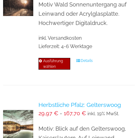
Optionen
Motiv Wald Sonnenuntergang auf
können
Leinwand oder Acrylglasplatte.
auf
Hochwertiger Digitaldruck.
der
inkl. Versandkosten
Produktseite
Lieferzeit:
4-6 Werktage
gewählt
werden
Details
Ausführung
Dieses
wählen
Produkt
weist
mehrere
Varianten
Herbstliche Pfalz: Gelterswoog
auf.
29,97
€
-
167,70
€
inkl. 19% MwSt.
Die
Optionen
Motiv: Blick auf den Gelterswoog,
können
Kaiserslautern. Auf Leinwand