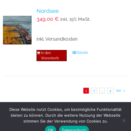
Nordsee
349,00
€
inkl. 19% MwSt.
inkl. Versandkosten
Details
In den
Warenkorb
1
2
…
4
Vor
Diese Website nutzt Cookies, um bestmögliche Funktionalität
bieten zu können. Durch die weitere Nutzung der Webseite
© Copyright
2026 | All Rights Reserved |
Datenschutz
stimmen Sie der Verwendung von Cookies zu.
|
Impressum
OK
Datenschutz