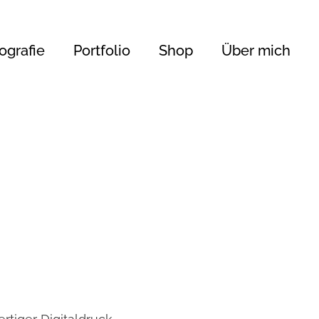
ografie
Portfolio
Shop
Über mich
450 €
345
450