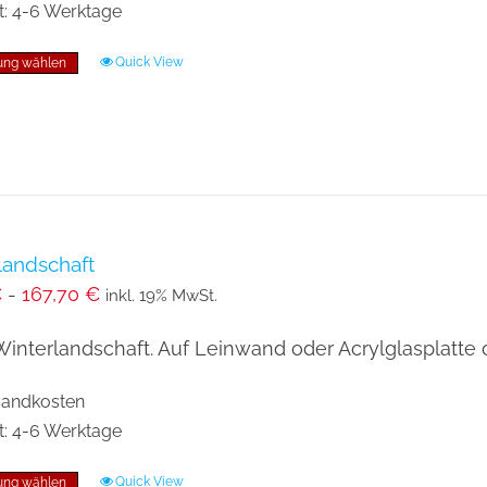
werden
t:
4-6 Werktage
Quick View
ung wählen
Dieses
Produkt
weist
mehrere
Varianten
auf.
Die
landschaft
€
-
167,70
€
Optionen
inkl. 19% MwSt.
können
Winterlandschaft. Auf Leinwand oder Acrylglasplatte 
auf
der
rsandkosten
Produktseite
t:
4-6 Werktage
gewählt
Quick View
ung wählen
Dieses