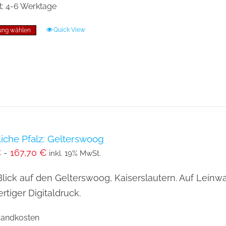
gewählt
t:
4-6 Werktage
werden
Quick View
ung wählen
Dieses
Produkt
weist
mehrere
Varianten
auf.
Die
Optionen
liche Pfalz: Gelterswoog
€
-
167,70
€
können
inkl. 19% MwSt.
auf
Blick auf den Gelterswoog, Kaiserslautern. Auf Leinw
der
tiger Digitaldruck.
Produktseite
gewählt
rsandkosten