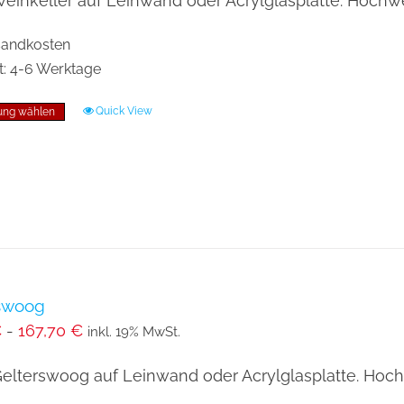
einkeller auf Leinwand oder Acrylglasplatte. Hochwer
rsandkosten
t:
4-6 Werktage
Quick View
ung wählen
Dieses
Produkt
weist
mehrere
Varianten
auf.
Die
Optionen
swoog
€
-
167,70
€
können
inkl. 19% MwSt.
auf
elterswoog auf Leinwand oder Acrylglasplatte. Hochw
der