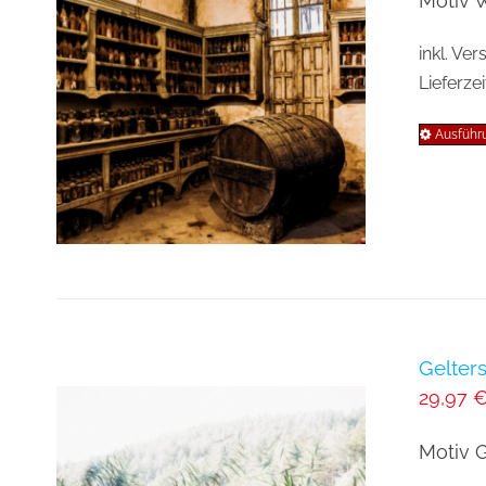
Motiv W
inkl. Ve
Lieferzei
Ausführ
Gelter
29,97
Motiv G