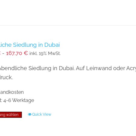
weist
mehrere
Varianten
auf.
Die
iche Siedlung in Dubai
€
-
167,70
€
Optionen
inkl. 19% MwSt.
können
Abendliche Siedlung in Dubai. Auf Leinwand oder Acr
auf
druck.
der
Produktseite
rsandkosten
gewählt
t:
4-6 Werktage
werden
Quick View
ung wählen
Dieses
Produkt
weist