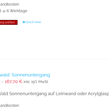
Produktseite
rsandkosten
gewählt
t:
4-6 Werktage
werden
Quick View
ung wählen
Dieses
Produkt
weist
mehrere
Varianten
auf.
Die
Optionen
wald: Sonnenuntergang
€
-
167,70
€
können
inkl. 19% MwSt.
auf
Wald Sonnenuntergang auf Leinwand oder Acrylglaspla
der
Produktseite
rsandkosten