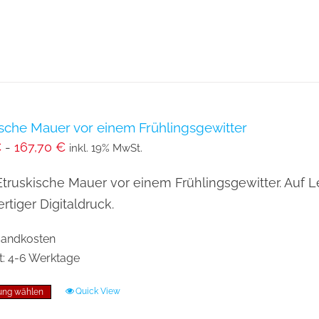
weist
mehrere
Varianten
auf.
Die
Optionen
ische Mauer vor einem Frühlingsgewitter
€
-
167,70
€
können
inkl. 19% MwSt.
auf
Etruskische Mauer vor einem Frühlingsgewitter. Auf L
der
tiger Digitaldruck.
Produktseite
gewählt
rsandkosten
werden
t:
4-6 Werktage
Quick View
ung wählen
Dieses
Produkt