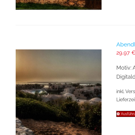
Abendl
29,97
Motiv: 
Digital
inkl. Ve
Lieferzei
Ausführ