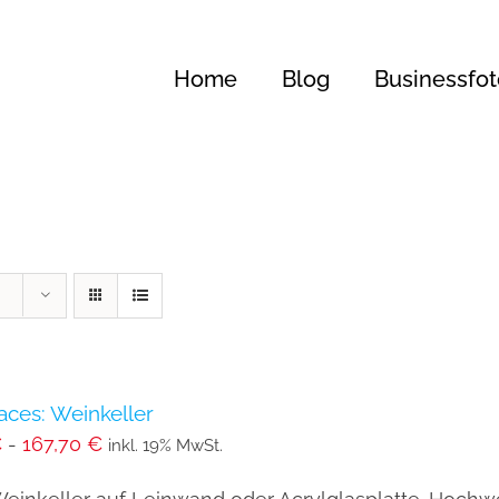
Home
Blog
Businessfot
240
aces: Weinkeller
€
-
167,70
€
inkl. 19% MwSt.