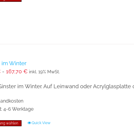
werden
Produkt
weist
mehrere
Varianten
auf.
Die
Optionen
r im Winter
€
-
167,70
€
können
inkl. 19% MwSt.
auf
Ginster im Winter. Auf Leinwand oder Acrylglasplatte 
der
Produktseite
rsandkosten
gewählt
t:
4-6 Werktage
werden
Quick View
ung wählen
Dieses
Produkt