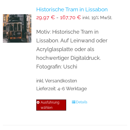
Varianten
Historische Tram in Lissabon
auf.
29,97
€
-
167,70
€
inkl. 19% MwSt.
Die
Optionen
Motiv: Historische Tram in
können
Lissabon. Auf Leinwand oder
auf
Acrylglasplatte oder als
der
hochwertiger Digitaldruck.
Produktseite
Fotografin: Uschi
gewählt
inkl. Versandkosten
werden
Lieferzeit:
4-6 Werktage
Details
Ausführung
Dieses
wählen
Produkt
weist
mehrere