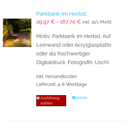
Parkbank im Herbst
29,97
€
-
167,70
€
inkl. 19% MwSt.
Motiv: Parkbank im Herbst. Auf
Leinwand oder Acrylglasplatte
oder als hochwertiger
Digitaldruck. Fotografin: Uschi
inkl. Versandkosten
Lieferzeit:
4-6 Werktage
Details
Ausführung
Dieses
wählen
Produkt
weist
mehrere