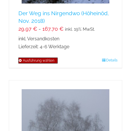
werden
Der Weg ins Nirgendwo (Höheinöd,
Nov. 2018)
29,97
€
-
167,70
€
inkl. 19% MwSt.
inkl. Versandkosten
Lieferzeit:
4-6 Werktage
Details
Ausführung wählen
Dieses
Produkt
weist
mehrere
Varianten
auf.
Die
Optionen