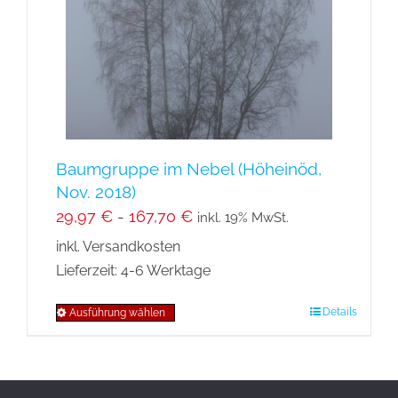
können
auf
der
Produktseite
gewählt
werden
Baumgruppe im Nebel (Höheinöd,
Nov. 2018)
29,97
€
-
167,70
€
inkl. 19% MwSt.
inkl. Versandkosten
Lieferzeit:
4-6 Werktage
Details
Ausführung wählen
Dieses
Produkt
weist
mehrere