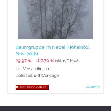
können
auf
der
Produktseite
gewählt
werden
Baumgruppe im Nebel (Höheinöd,
Nov. 2018)
29,97
€
-
167,70
€
inkl. 19% MwSt.
inkl. Versandkosten
Lieferzeit:
4-6 Werktage
Details
Ausführung wählen
Dieses
Produkt
weist
mehrere