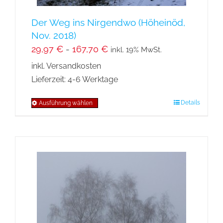
werden
Der Weg ins Nirgendwo (Höheinöd,
Nov. 2018)
29,97
€
-
167,70
€
inkl. 19% MwSt.
inkl. Versandkosten
Lieferzeit:
4-6 Werktage
Details
Ausführung wählen
Dieses
Produkt
weist
mehrere
Varianten
auf.
Die
Optionen