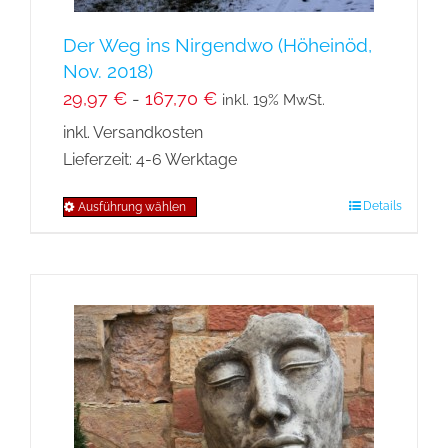
werden
Der Weg ins Nirgendwo (Höheinöd,
Nov. 2018)
29,97
€
-
167,70
€
inkl. 19% MwSt.
inkl. Versandkosten
Lieferzeit:
4-6 Werktage
Details
Ausführung wählen
Dieses
Produkt
weist
mehrere
Varianten
auf.
Die
Optionen