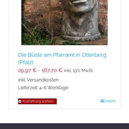
können
auf
der
Produktseite
gewählt
werden
Die Büste am Pfarramt in Otterberg
(Pfalz)
29,97
€
-
167,70
€
inkl. 19% MwSt.
inkl. Versandkosten
Lieferzeit:
4-6 Werktage
Details
Ausführung wählen
Dieses
Produkt
weist
mehrere