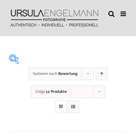
Zum
Inhalt
springen
Sortieren nach
Bewertung
29 €
450 €
Zeige
12 Produkte
29
134
240
345
450