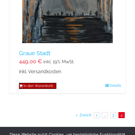
Graue Stadt
449,00
€
inkl. 19% MwSt.
inkl. Versandkosten
Details
In den Warenkorb
Zurück
1
…
3
4
Diese Website nutzt Cookies, um bestmögliche Funktionalität