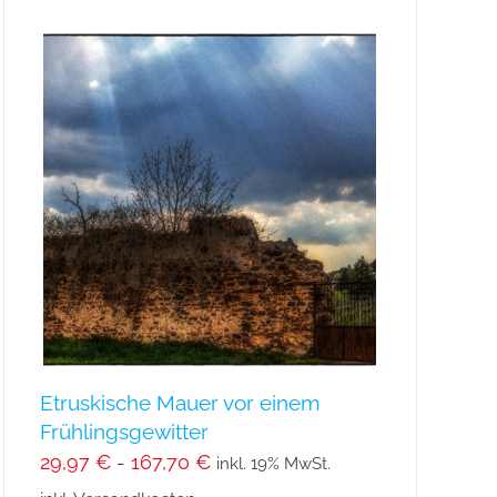
mehrere
Varianten
auf.
Die
Optionen
können
auf
der
Produktseite
gewählt
werden
Etruskische Mauer vor einem
Frühlingsgewitter
29,97
€
-
167,70
€
inkl. 19% MwSt.