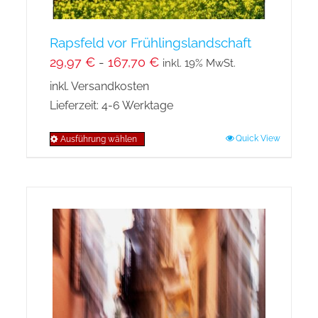
werden
Rapsfeld vor Frühlingslandschaft
29,97
€
-
167,70
€
inkl. 19% MwSt.
inkl. Versandkosten
Lieferzeit:
4-6 Werktage
Quick View
Ausführung wählen
Dieses
Produkt
weist
mehrere
Varianten
auf.
Die
Optionen
können