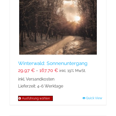
Winterwald: Sonnenuntergang
29,97
€
-
167,70
€
inkl. 19% MwSt.
inkl. Versandkosten
Lieferzeit:
4-6 Werktage
Quick View
Ausführung wählen
Dieses
Produkt
weist