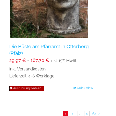
auf
der
Produktseite
gewählt
werden
Die Büste am Pfarramt in Otterberg
(Pfalz)
29,97
€
-
167,70
€
inkl. 19% MwSt.
inkl. Versandkosten
Lieferzeit:
4-6 Werktage
Quick View
Ausführung wählen
Dieses
Produkt
weist
mehrere
1
2
…
4
Vor