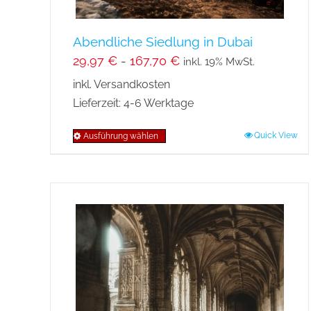
werden
Abendliche Siedlung in Dubai
29,97
€
-
167,70
€
inkl. 19% MwSt.
inkl. Versandkosten
Lieferzeit:
4-6 Werktage
Quick View
Ausführung wählen
Dieses
Produkt
weist
mehrere
Varianten
auf.
Die
Optionen
können