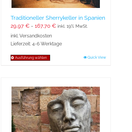
werden
Traditioneller Sherrykeller in Spanien
29,97
€
-
167,70
€
inkl. 19% MwSt.
inkl. Versandkosten
Lieferzeit:
4-6 Werktage
Quick View
Ausführung wählen
Dieses
Produkt
weist
mehrere
Varianten
auf.
Die
Optionen
können