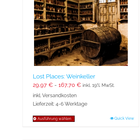
Lost Places: Weinkeller
29,97
€
-
167,70
€
inkl. 19% MwSt.
inkl. Versandkosten
Lieferzeit:
4-6 Werktage
Quick View
Ausführung wählen
Dieses
Produkt
weist