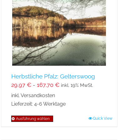
Herbstliche Pfalz: Gelterswoog
29,97
€
-
167,70
€
inkl. 19% MwSt.
inkl. Versandkosten
Lieferzeit:
4-6 Werktage
Quick View
Ausführung wählen
Dieses
Produkt
weist