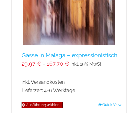
auf
der
Produktseite
gewählt
werden
Gasse in Malaga – expressionistisch
29,97
€
-
167,70
€
inkl. 19% MwSt.
inkl. Versandkosten
Lieferzeit:
4-6 Werktage
Quick View
Ausführung wählen
Dieses
Produkt
weist
mehrere