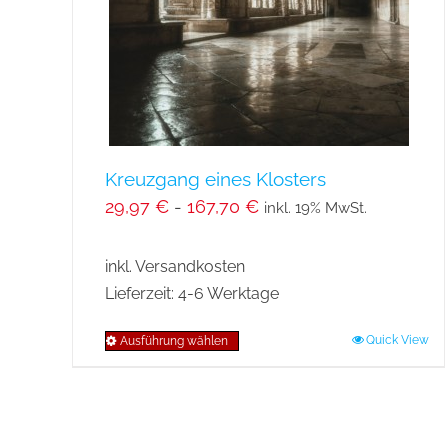
auf
der
Produktseite
gewählt
werden
Kreuzgang eines Klosters
29,97
€
-
167,70
€
inkl. 19% MwSt.
inkl. Versandkosten
Lieferzeit:
4-6 Werktage
Quick View
Ausführung wählen
Dieses
Produkt
weist
mehrere