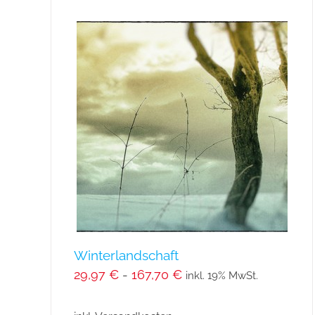
mehrere
Varianten
auf.
Die
Optionen
können
auf
der
Produktseite
gewählt
werden
Winterlandschaft
29,97
€
-
167,70
€
inkl. 19% MwSt.