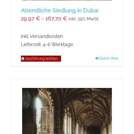
Abendliche Siedlung in Dubai
29,97
€
-
167,70
€
inkl. 19% MwSt.
inkl. Versandkosten
Lieferzeit:
4-6 Werktage
Quick View
Ausführung wählen
Dieses
Produkt
weist
mehrere
Varianten
auf.
Die
Optionen
können