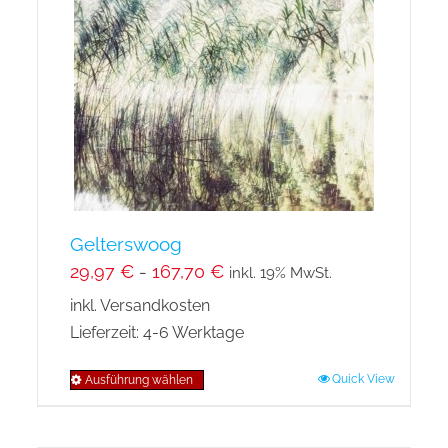
Gelterswoog
29,97
€
-
167,70
€
inkl. 19% MwSt.
inkl. Versandkosten
Lieferzeit:
4-6 Werktage
Quick View
Ausführung wählen
Dieses
Produkt
weist