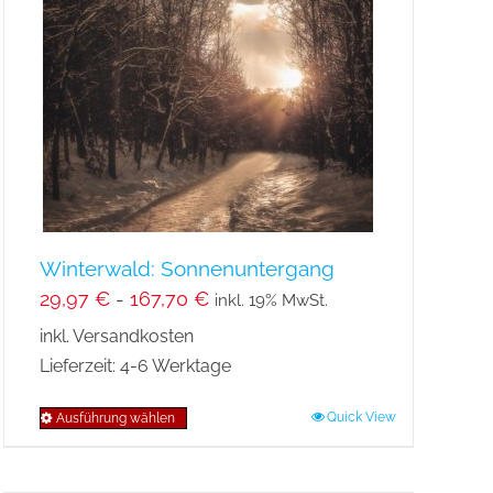
Winterwald: Sonnenuntergang
29,97
€
-
167,70
€
inkl. 19% MwSt.
inkl. Versandkosten
Lieferzeit:
4-6 Werktage
Quick View
Ausführung wählen
Dieses
Produkt
weist