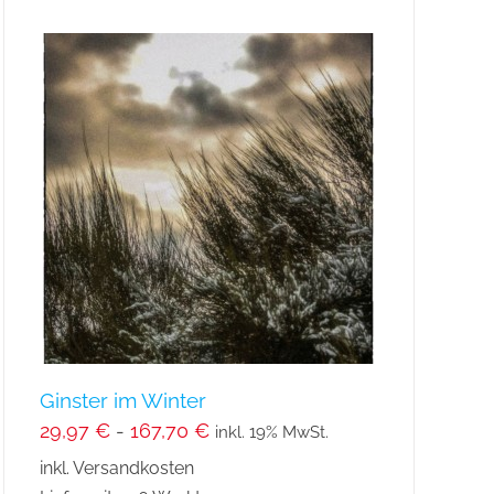
mehrere
Varianten
auf.
Die
Optionen
können
auf
der
Produktseite
gewählt
werden
Ginster im Winter
29,97
€
-
167,70
€
inkl. 19% MwSt.
inkl. Versandkosten