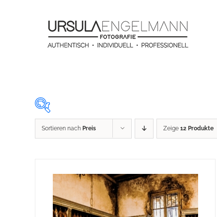
Zum
Inhalt
springen
Sortieren nach
Preis
Zeige
12 Produkte
29 €
29
64