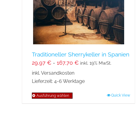
auf
der
Produktseite
gewählt
werden
Traditioneller Sherrykeller in Spanien
29,97
€
-
167,70
€
inkl. 19% MwSt.
inkl. Versandkosten
Lieferzeit:
4-6 Werktage
Quick View
Ausführung wählen
Dieses
Produkt
weist
mehrere
Varianten