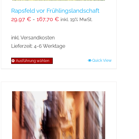
Rapsfeld vor Frühlingslandschaft
29,97
€
-
167,70
€
inkl. 19% MwSt.
inkl. Versandkosten
Lieferzeit:
4-6 Werktage
Quick View
Ausführung wählen
Dieses
Produkt
weist
mehrere
Varianten
auf.
Die
Optionen
können