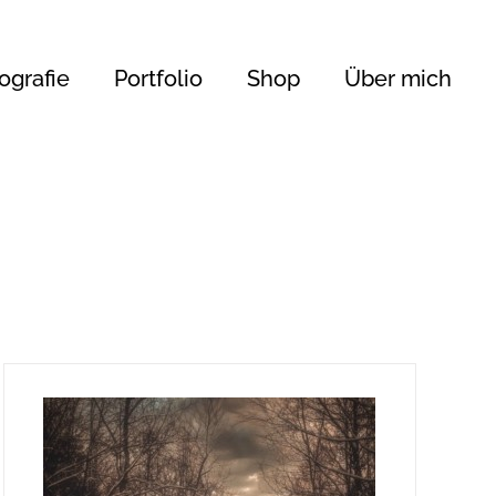
ografie
Portfolio
Shop
Über mich
168 €
133
168