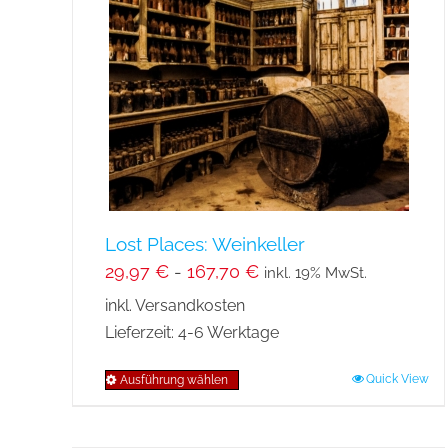
Lost Places: Weinkeller
29,97
€
-
167,70
€
inkl. 19% MwSt.
inkl. Versandkosten
Lieferzeit:
4-6 Werktage
Quick View
Ausführung wählen
Dieses
Produkt
weist