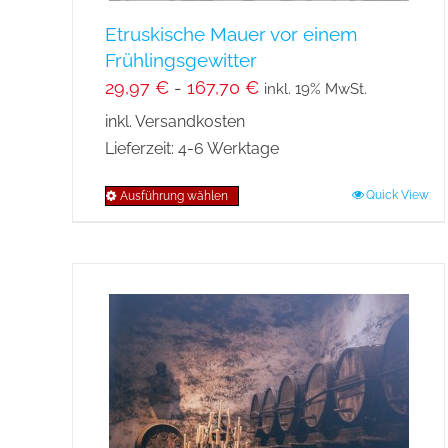
Etruskische Mauer vor einem
Frühlingsgewitter
29,97
€
-
167,70
€
inkl. 19% MwSt.
inkl. Versandkosten
Lieferzeit:
4-6 Werktage
Quick View
Ausführung wählen
Dieses
Produkt
weist
mehrere
Varianten
auf.
Die
Optionen
können