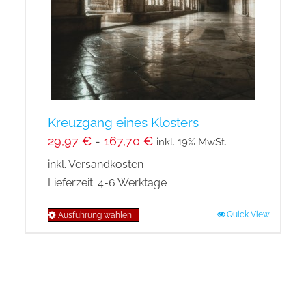
auf
der
Produktseite
gewählt
werden
Kreuzgang eines Klosters
29,97
€
-
167,70
€
inkl. 19% MwSt.
inkl. Versandkosten
Lieferzeit:
4-6 Werktage
Quick View
Ausführung wählen
Dieses
Produkt
weist
mehrere
Varianten