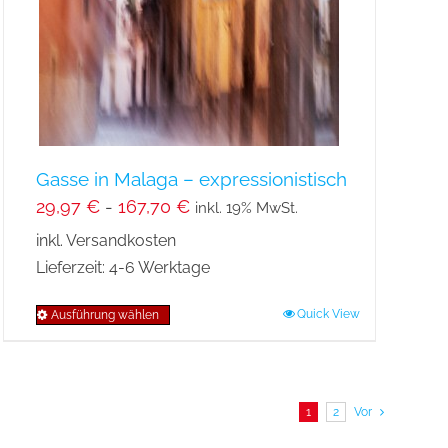
auf
der
Produktseite
gewählt
werden
Gasse in Malaga – expressionistisch
29,97
€
-
167,70
€
inkl. 19% MwSt.
inkl. Versandkosten
Lieferzeit:
4-6 Werktage
Quick View
Ausführung wählen
Dieses
Produkt
weist
mehrere
1
2
Vor
Varianten