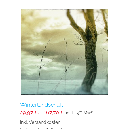
mehrere
Varianten
auf.
Die
Optionen
können
auf
der
Produktseite
gewählt
werden
Winterlandschaft
29,97
€
-
167,70
€
inkl. 19% MwSt.
inkl. Versandkosten