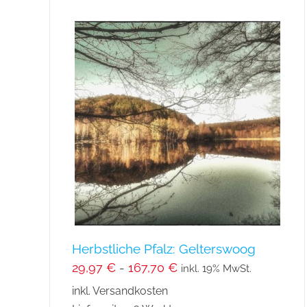
mehrere
Varianten
auf.
Die
Optionen
können
auf
der
Produktseite
gewählt
werden
Herbstliche Pfalz: Gelterswoog
29,97
€
-
167,70
€
inkl. 19% MwSt.
inkl. Versandkosten