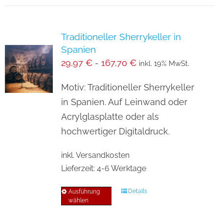
Traditioneller Sherrykeller in
Spanien
29,97
€
-
167,70
€
inkl. 19% MwSt.
Motiv: Traditioneller Sherrykeller
in Spanien. Auf Leinwand oder
Acrylglasplatte oder als
hochwertiger Digitaldruck.
inkl. Versandkosten
Lieferzeit:
4-6 Werktage
Details
Ausführung
Dieses
wählen
Produkt