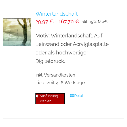
Winterlandschaft
29,97
€
-
167,70
€
inkl. 19% MwSt.
Motiv: Winterlandschaft. Auf
Leinwand oder Acrylglasplatte
oder als hochwertiger
Digitaldruck.
inkl. Versandkosten
Lieferzeit:
4-6 Werktage
Details
Ausführung
Dieses
wählen
Produkt
weist
mehrere