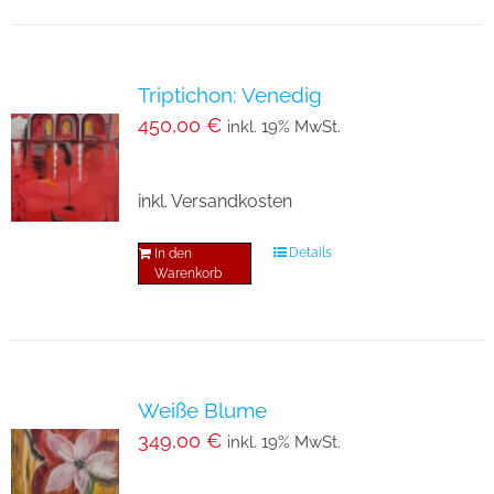
weist
mehrere
Varianten
Triptichon: Venedig
auf.
450,00
€
inkl. 19% MwSt.
Die
Optionen
inkl. Versandkosten
können
auf
Details
In den
der
Warenkorb
Produktseite
gewählt
werden
Weiße Blume
349,00
€
inkl. 19% MwSt.