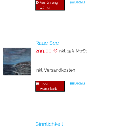
Details
Ausführung
Dieses
wählen
Produkt
weist
mehrere
Varianten
Raue See
auf.
299,00
€
inkl. 19% MwSt.
Die
Optionen
inkl. Versandkosten
können
auf
Details
In den
der
Warenkorb
Produktseite
gewählt
werden
Sinnlichkeit