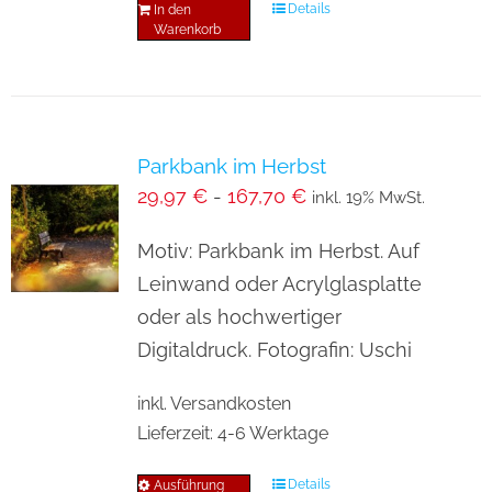
Details
In den
Warenkorb
Parkbank im Herbst
29,97
€
-
167,70
€
inkl. 19% MwSt.
Motiv: Parkbank im Herbst. Auf
Leinwand oder Acrylglasplatte
oder als hochwertiger
Digitaldruck. Fotografin: Uschi
inkl. Versandkosten
Lieferzeit:
4-6 Werktage
Details
Ausführung
Dieses