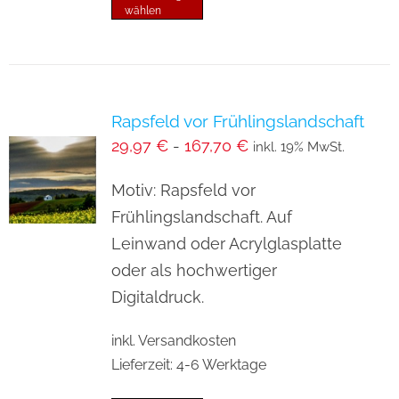
wählen
Produkt
weist
mehrere
Varianten
Rapsfeld vor Frühlingslandschaft
auf.
29,97
€
-
167,70
€
inkl. 19% MwSt.
Die
Optionen
Motiv: Rapsfeld vor
können
Frühlingslandschaft. Auf
auf
Leinwand oder Acrylglasplatte
der
oder als hochwertiger
Produktseite
Digitaldruck.
gewählt
inkl. Versandkosten
werden
Lieferzeit:
4-6 Werktage