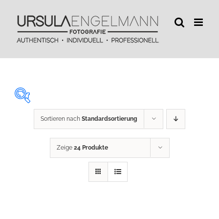
Zum
Inhalt
springen
Sortieren nach
Standardsortierung
29 €
450 €
Zeige
24 Produkte
29
134
240
345
450