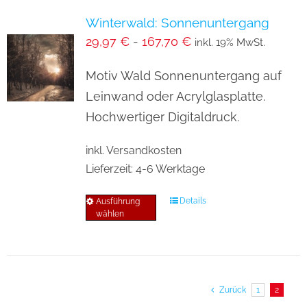
Varianten
Winterwald: Sonnenuntergang
auf.
29,97
€
-
167,70
€
inkl. 19% MwSt.
Die
Optionen
Motiv Wald Sonnenuntergang auf
können
Leinwand oder Acrylglasplatte.
auf
Hochwertiger Digitaldruck.
der
inkl. Versandkosten
Produktseite
Lieferzeit:
4-6 Werktage
gewählt
werden
Details
Ausführung
Dieses
wählen
Produkt
weist
mehrere
Varianten
Zurück
1
2
auf.