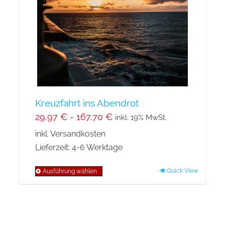
können
auf
der
Produktseite
gewählt
werden
Kreuzfahrt ins Abendrot
29,97
€
-
167,70
€
inkl. 19% MwSt.
inkl. Versandkosten
Lieferzeit:
4-6 Werktage
Quick View
Ausführung wählen
Dieses
Produkt
weist
mehrere