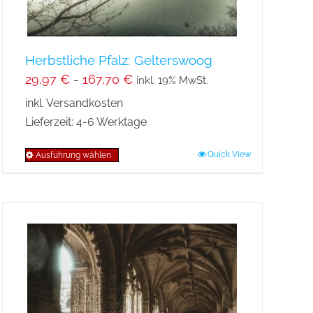
gewählt
werden
Herbstliche Pfalz: Gelterswoog
29,97
€
-
167,70
€
inkl. 19% MwSt.
inkl. Versandkosten
Lieferzeit:
4-6 Werktage
Quick View
Ausführung wählen
Dieses
Produkt
weist
mehrere
Varianten
auf.
Die
Optionen