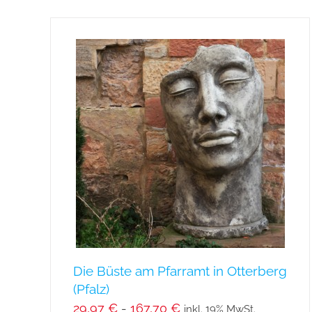
weist
mehrere
Varianten
auf.
Die
Optionen
können
auf
der
Produktseite
gewählt
werden
Die Büste am Pfarramt in Otterberg
(Pfalz)
29,97
€
-
167,70
€
inkl. 19% MwSt.