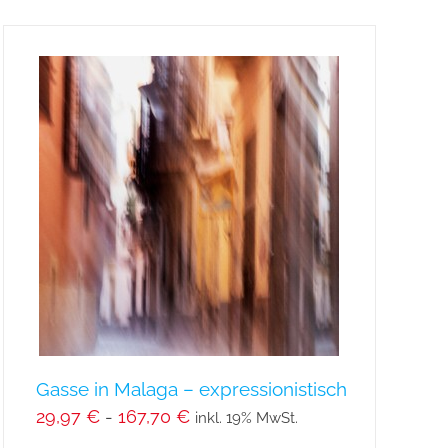
weist
mehrere
Varianten
auf.
Die
Optionen
können
auf
der
Produktseite
gewählt
werden
Gasse in Malaga – expressionistisch
29,97
€
-
167,70
€
inkl. 19% MwSt.