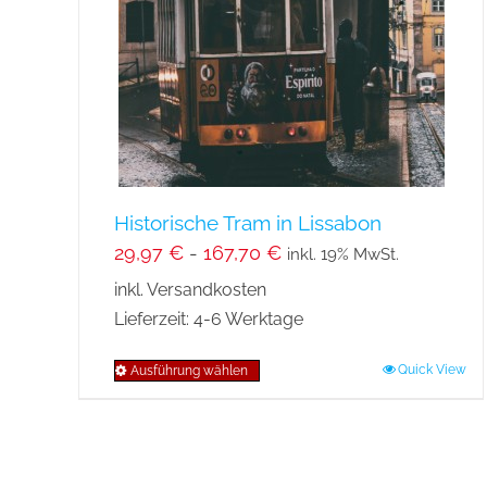
können
auf
der
Produktseite
gewählt
werden
Historische Tram in Lissabon
29,97
€
-
167,70
€
inkl. 19% MwSt.
inkl. Versandkosten
Lieferzeit:
4-6 Werktage
Quick View
Ausführung wählen
Dieses
Produkt
weist
mehrere