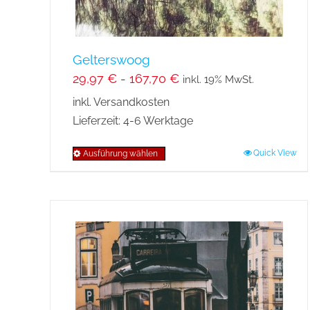
gewählt
werden
Gelterswoog
29,97
€
-
167,70
€
inkl. 19% MwSt.
inkl. Versandkosten
Lieferzeit:
4-6 Werktage
Quick View
Ausführung wählen
Dieses
Produkt
weist
mehrere
Varianten
auf.
Die
Optionen