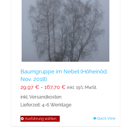
Baumgruppe im Nebel (Höheinöd,
Nov. 2018)
29,97
€
-
167,70
€
inkl. 19% MwSt.
inkl. Versandkosten
Lieferzeit:
4-6 Werktage
Quick View
Ausführung wählen
Dieses
Produkt