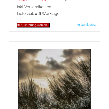
inkl. Versandkosten
Lieferzeit:
4-6 Werktage
Quick View
Ausführung wählen
Dieses
Produkt
weist
mehrere
Varianten
auf.
Die
Optionen
können
auf
der
Produktseite