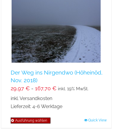
Der Weg ins Nirgendwo (Höheinöd,
Nov. 2018)
29,97
€
-
167,70
€
inkl. 19% MwSt.
inkl. Versandkosten
Lieferzeit:
4-6 Werktage
Quick View
Ausführung wählen
Dieses
Produkt