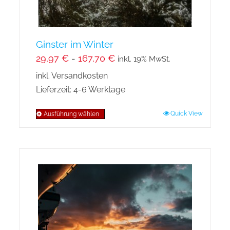
gewählt
werden
Ginster im Winter
29,97
€
-
167,70
€
inkl. 19% MwSt.
inkl. Versandkosten
Lieferzeit:
4-6 Werktage
Quick View
Ausführung wählen
Dieses
Produkt
weist
mehrere
Varianten
auf.
Die
Optionen