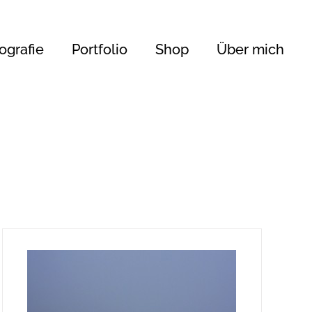
ografie
Portfolio
Shop
Über mich
168 €
133
168