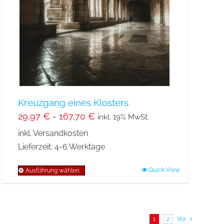
können
auf
der
Produktseite
gewählt
werden
Kreuzgang eines Klosters
29,97
€
-
167,70
€
inkl. 19% MwSt.
inkl. Versandkosten
Lieferzeit:
4-6 Werktage
Quick View
Ausführung wählen
Dieses
Produkt
weist
mehrere
1
2
Vor