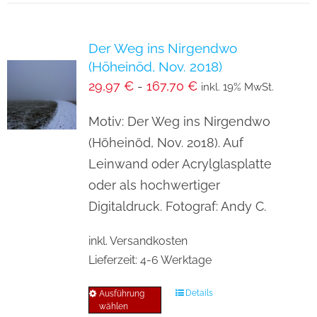
mehrere
Varianten
Der Weg ins Nirgendwo
auf.
(Höheinöd, Nov. 2018)
Die
29,97
€
-
167,70
€
inkl. 19% MwSt.
Optionen
können
Motiv: Der Weg ins Nirgendwo
auf
(Höheinöd, Nov. 2018). Auf
der
Leinwand oder Acrylglasplatte
Produktseite
oder als hochwertiger
gewählt
Digitaldruck. Fotograf: Andy C.
werden
inkl. Versandkosten
Lieferzeit:
4-6 Werktage
Details
Ausführung
Dieses
wählen