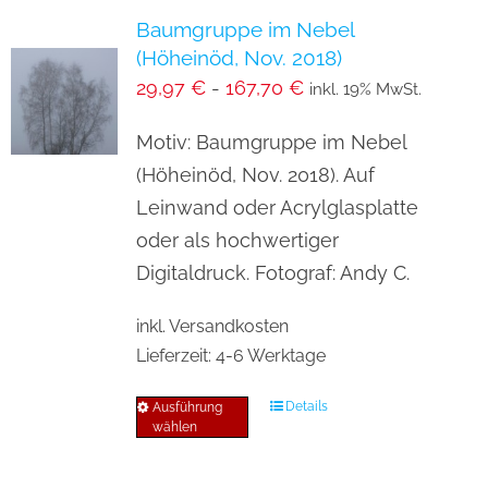
Baumgruppe im Nebel
(Höheinöd, Nov. 2018)
29,97
€
-
167,70
€
inkl. 19% MwSt.
Motiv: Baumgruppe im Nebel
(Höheinöd, Nov. 2018). Auf
Leinwand oder Acrylglasplatte
oder als hochwertiger
Digitaldruck. Fotograf: Andy C.
inkl. Versandkosten
Lieferzeit:
4-6 Werktage
Details
Ausführung
Dieses
wählen
Produkt
weist