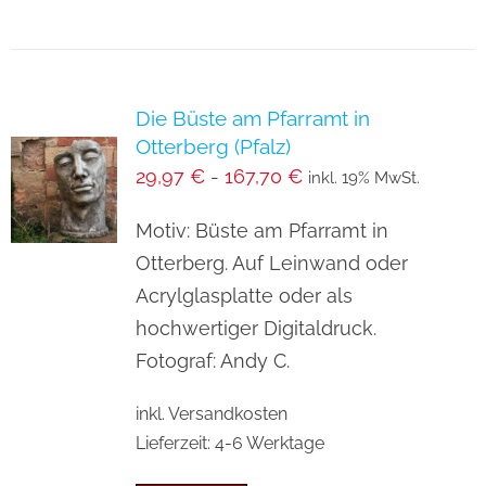
Produkt
weist
mehrere
Varianten
Die Büste am Pfarramt in
auf.
Otterberg (Pfalz)
Die
29,97
€
-
167,70
€
inkl. 19% MwSt.
Optionen
können
Motiv: Büste am Pfarramt in
auf
Otterberg. Auf Leinwand oder
der
Acrylglasplatte oder als
Produktseite
hochwertiger Digitaldruck.
gewählt
Fotograf: Andy C.
werden
inkl. Versandkosten
Lieferzeit:
4-6 Werktage