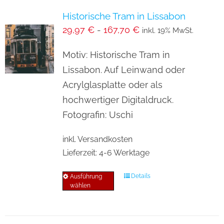
Varianten
Historische Tram in Lissabon
auf.
29,97
€
-
167,70
€
inkl. 19% MwSt.
Die
Optionen
Motiv: Historische Tram in
können
Lissabon. Auf Leinwand oder
auf
Acrylglasplatte oder als
der
hochwertiger Digitaldruck.
Produktseite
Fotografin: Uschi
gewählt
inkl. Versandkosten
werden
Lieferzeit:
4-6 Werktage
Details
Ausführung
Dieses
wählen
Produkt
weist
mehrere