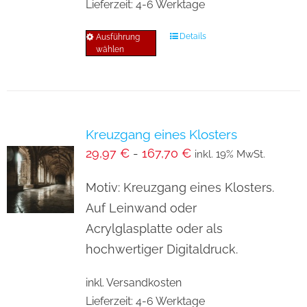
Lieferzeit:
4-6 Werktage
Details
Ausführung
Dieses
wählen
Produkt
weist
mehrere
Varianten
Kreuzgang eines Klosters
auf.
29,97
€
-
167,70
€
inkl. 19% MwSt.
Die
Optionen
Motiv: Kreuzgang eines Klosters.
können
Auf Leinwand oder
auf
Acrylglasplatte oder als
der
hochwertiger Digitaldruck.
Produktseite
inkl. Versandkosten
gewählt
Lieferzeit:
4-6 Werktage
werden