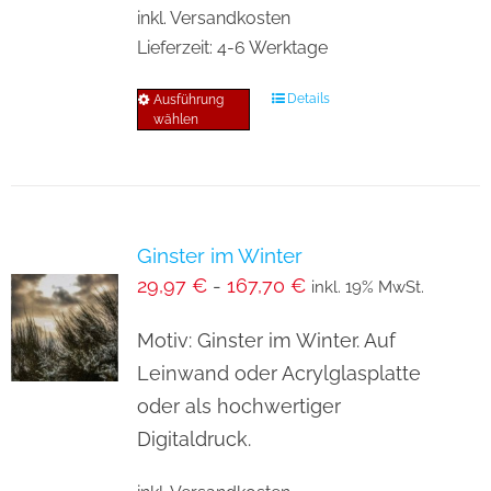
inkl. Versandkosten
Lieferzeit:
4-6 Werktage
Details
Ausführung
Dieses
wählen
Produkt
weist
mehrere
Varianten
Ginster im Winter
auf.
29,97
€
-
167,70
€
inkl. 19% MwSt.
Die
Optionen
Motiv: Ginster im Winter. Auf
können
Leinwand oder Acrylglasplatte
auf
oder als hochwertiger
der
Digitaldruck.
Produktseite