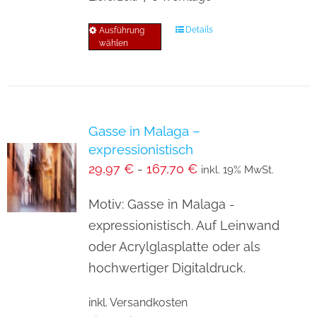
Details
Ausführung
Dieses
wählen
Produkt
weist
mehrere
Varianten
Gasse in Malaga –
auf.
expressionistisch
Die
29,97
€
-
167,70
€
inkl. 19% MwSt.
Optionen
können
Motiv: Gasse in Malaga -
auf
expressionistisch. Auf Leinwand
der
oder Acrylglasplatte oder als
Produktseite
hochwertiger Digitaldruck.
gewählt
inkl. Versandkosten
werden