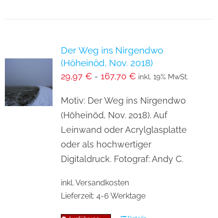
weist
mehrere
Varianten
Der Weg ins Nirgendwo
auf.
(Höheinöd, Nov. 2018)
Die
29,97
€
-
167,70
€
inkl. 19% MwSt.
Optionen
können
Motiv: Der Weg ins Nirgendwo
auf
(Höheinöd, Nov. 2018). Auf
der
Leinwand oder Acrylglasplatte
Produktseite
oder als hochwertiger
gewählt
Digitaldruck. Fotograf: Andy C.
werden
inkl. Versandkosten
Lieferzeit:
4-6 Werktage