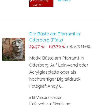
Details
Ausführung
Dieses
wählen
Produkt
weist
mehrere
Varianten
Die Büste am Pfarramt in
auf.
Otterberg (Pfalz)
Die
29,97
€
-
167,70
€
inkl. 19% MwSt.
Optionen
können
Motiv: Büste am Pfarramt in
auf
Otterberg. Auf Leinwand oder
der
Acrylglasplatte oder als
Produktseite
hochwertiger Digitaldruck.
gewählt
Fotograf: Andy C.
werden
inkl. Versandkosten
Lieferzeit:
4-6 Werktage