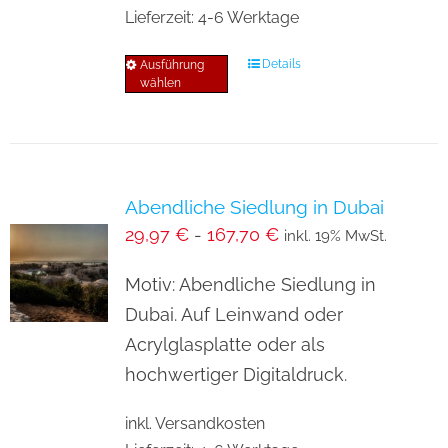
Lieferzeit:
4-6 Werktage
Details
Ausführung
Dieses
wählen
Produkt
weist
mehrere
Varianten
Abendliche Siedlung in Dubai
auf.
29,97
€
-
167,70
€
inkl. 19% MwSt.
Die
Optionen
Motiv: Abendliche Siedlung in
können
Dubai. Auf Leinwand oder
auf
Acrylglasplatte oder als
der
hochwertiger Digitaldruck.
Produktseite
inkl. Versandkosten
gewählt