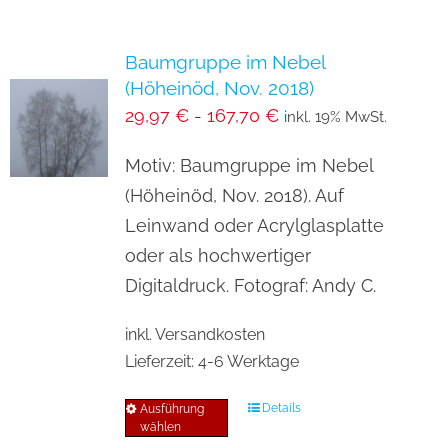
mehrere
Varianten
Baumgruppe im Nebel
auf.
(Höheinöd, Nov. 2018)
Die
29,97
€
-
167,70
€
inkl. 19% MwSt.
Optionen
können
Motiv: Baumgruppe im Nebel
auf
(Höheinöd, Nov. 2018). Auf
der
Leinwand oder Acrylglasplatte
Produktseite
oder als hochwertiger
gewählt
Digitaldruck. Fotograf: Andy C.
werden
inkl. Versandkosten
Lieferzeit:
4-6 Werktage
Details
Ausführung
Dieses
wählen
Produkt