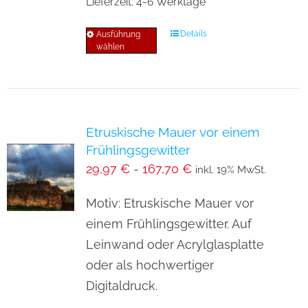
Lieferzeit:
4-6 Werktage
werden
Details
Ausführung
Dieses
wählen
Produkt
weist
mehrere
Varianten
Etruskische Mauer vor einem
auf.
Frühlingsgewitter
Die
29,97
€
-
167,70
€
inkl. 19% MwSt.
Optionen
können
Motiv: Etruskische Mauer vor
auf
einem Frühlingsgewitter. Auf
der
Leinwand oder Acrylglasplatte
Produktseite
oder als hochwertiger
gewählt
Digitaldruck.
werden