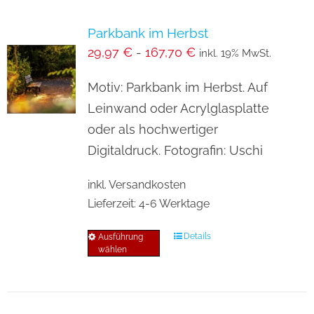
Parkbank im Herbst
29,97
€
-
167,70
€
inkl. 19% MwSt.
Motiv: Parkbank im Herbst. Auf
Leinwand oder Acrylglasplatte
oder als hochwertiger
Digitaldruck. Fotografin: Uschi
inkl. Versandkosten
Lieferzeit:
4-6 Werktage
Details
Ausführung
Dieses
wählen
Produkt
weist
mehrere