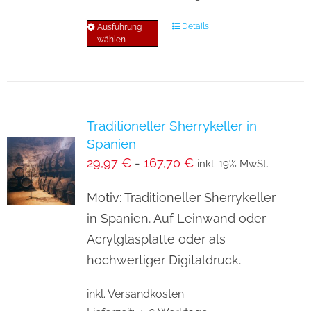
Details
Ausführung
Dieses
wählen
Produkt
weist
mehrere
Varianten
Traditioneller Sherrykeller in
auf.
Spanien
Die
29,97
€
-
167,70
€
inkl. 19% MwSt.
Optionen
können
Motiv: Traditioneller Sherrykeller
auf
in Spanien. Auf Leinwand oder
der
Acrylglasplatte oder als
Produktseite
hochwertiger Digitaldruck.
gewählt
inkl. Versandkosten
werden