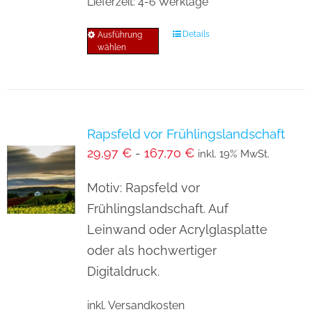
Lieferzeit:
4-6 Werktage
Details
Ausführung
Dieses
wählen
Produkt
weist
mehrere
Varianten
Rapsfeld vor Frühlingslandschaft
auf.
29,97
€
-
167,70
€
inkl. 19% MwSt.
Die
Optionen
Motiv: Rapsfeld vor
können
Frühlingslandschaft. Auf
auf
Leinwand oder Acrylglasplatte
der
oder als hochwertiger
Produktseite
Digitaldruck.
gewählt
inkl. Versandkosten
werden