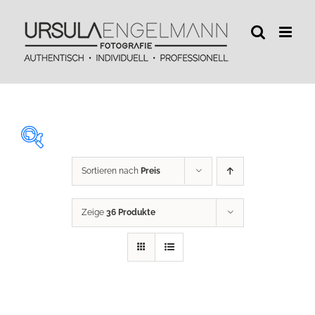
Zum
Inhalt
springen
Sortieren nach
Preis
29 €
450 €
Zeige
36 Produkte
29
134
240
345
450