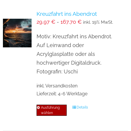
Varianten
Kreuzfahrt ins Abendrot
auf.
29,97
€
-
167,70
€
inkl. 19% MwSt.
Die
Optionen
Motiv: Kreuzfahrt ins Abendrot.
können
Auf Leinwand oder
auf
Acrylglasplatte oder als
der
hochwertiger Digitaldruck.
Produktseite
Fotografin: Uschi
gewählt
inkl. Versandkosten
werden
Lieferzeit:
4-6 Werktage
Details
Ausführung
Dieses
wählen
Produkt
weist