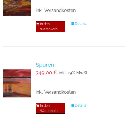
Optionen
inkl. Versandkosten
können
auf
Details
In den
der
Warenkorb
Produktseite
gewählt
werden
Spuren
349,00
€
inkl. 19% MwSt.
inkl. Versandkosten
Details
In den
Warenkorb