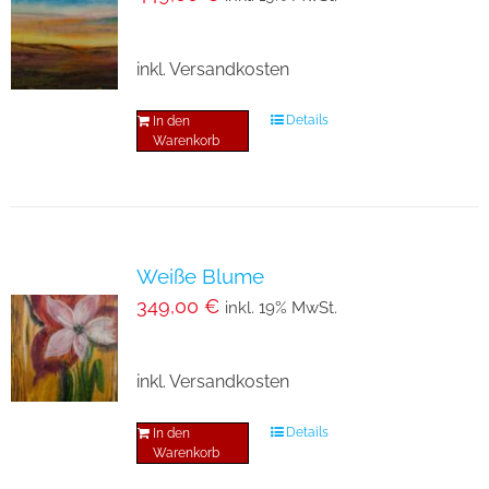
Die
Optionen
inkl. Versandkosten
können
auf
Details
In den
der
Warenkorb
Produktseite
gewählt
werden
Weiße Blume
349,00
€
inkl. 19% MwSt.
inkl. Versandkosten
Details
In den
Warenkorb