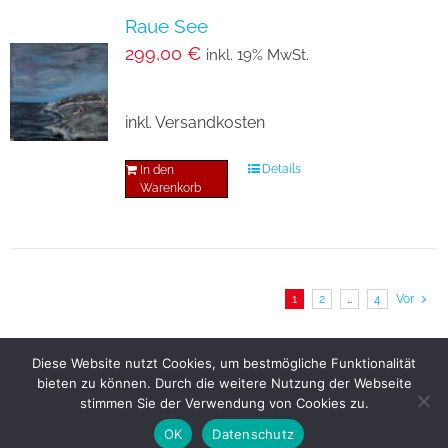
Raue See
299,00
€
inkl. 19% MwSt.
inkl. Versandkosten
Details
In den
Warenkorb
1
2
…
4
Vor
Diese Website nutzt Cookies, um bestmögliche Funktionalität
bieten zu können. Durch die weitere Nutzung der Webseite
© Copyright
2026 | All Rights Reserved |
Datenschutz
stimmen Sie der Verwendung von Cookies zu.
|
Impressum
OK
Datenschutz