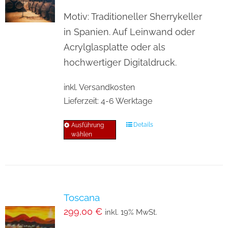
Motiv: Traditioneller Sherrykeller
in Spanien. Auf Leinwand oder
Acrylglasplatte oder als
hochwertiger Digitaldruck.
inkl. Versandkosten
Lieferzeit:
4-6 Werktage
Details
Ausführung
Dieses
wählen
Produkt
weist
mehrere
Varianten
Toscana
auf.
299,00
€
inkl. 19% MwSt.
Die