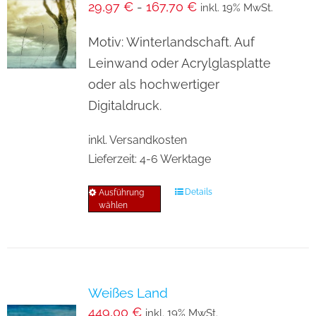
29,97
€
-
167,70
€
inkl. 19% MwSt.
Die
Optionen
Motiv: Winterlandschaft. Auf
können
Leinwand oder Acrylglasplatte
auf
oder als hochwertiger
der
Digitaldruck.
Produktseite
inkl. Versandkosten
gewählt
Lieferzeit:
4-6 Werktage
werden
Details
Ausführung
Dieses
wählen
Produkt
weist
mehrere
Varianten
Weißes Land
auf.
449,00
€
inkl. 19% MwSt.