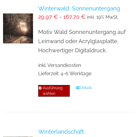
Winterwald: Sonnenuntergang
29,97
€
-
167,70
€
inkl. 19% MwSt.
Motiv Wald Sonnenuntergang auf
Leinwand oder Acrylglasplatte.
Hochwertiger Digitaldruck.
inkl. Versandkosten
Lieferzeit:
4-6 Werktage
Details
Ausführung
Dieses
wählen
Produkt
weist
mehrere
Varianten
Winterlandschaft
auf.