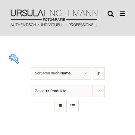
Zum
Inhalt
springen
Sortieren nach
Name
29 €
450 €
Zeige
12 Produkte
29
134
240
345
450