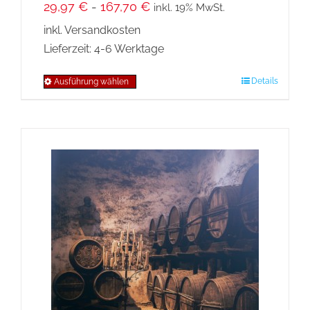
29,97
€
-
167,70
€
inkl. 19% MwSt.
inkl. Versandkosten
Lieferzeit:
4-6 Werktage
Details
Ausführung wählen
Dieses
Produkt
weist
mehrere
Varianten
auf.
Die
Optionen
können
auf
der