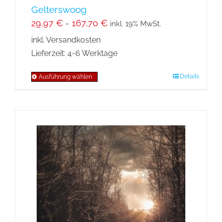
Gelterswoog
29,97
€
-
167,70
€
inkl. 19% MwSt.
inkl. Versandkosten
Lieferzeit:
4-6 Werktage
Details
Ausführung wählen
Dieses
Produkt
weist
mehrere
Varianten
auf.
Die
Optionen
können
auf