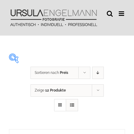
Zum
Inhalt
springen
Sortieren nach
Preis
29 €
450 €
Zeige
12 Produkte
29
134
240
345
450