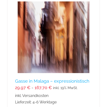
mehrere
Varianten
auf.
Die
Optionen
können
auf
der
Produktseite
gewählt
werden
Gasse in Malaga – expressionistisch
29,97
€
-
167,70
€
inkl. 19% MwSt.
inkl. Versandkosten
Lieferzeit:
4-6 Werktage