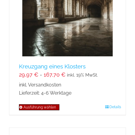
Optionen
können
auf
der
Produktseite
gewählt
werden
Kreuzgang eines Klosters
29,97
€
-
167,70
€
inkl. 19% MwSt.
inkl. Versandkosten
Lieferzeit:
4-6 Werktage
Details
Ausführung wählen
Dieses
Produkt
weist