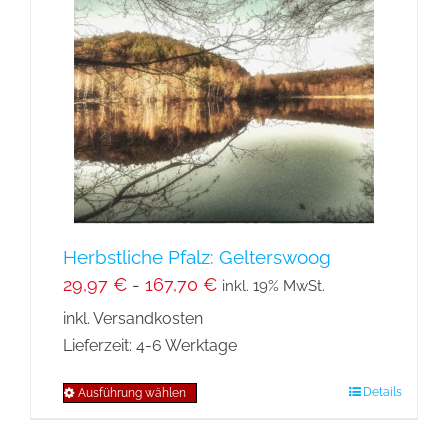
Die
Optionen
können
auf
der
Produktseite
gewählt
werden
Herbstliche Pfalz: Gelterswoog
29,97
€
-
167,70
€
inkl. 19% MwSt.
inkl. Versandkosten
Lieferzeit:
4-6 Werktage
Details
Ausführung wählen
Dieses
Produkt