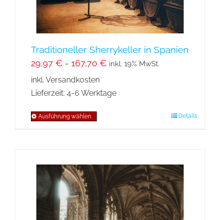
Produktseite
gewählt
werden
Traditioneller Sherrykeller in Spanien
29,97
€
-
167,70
€
inkl. 19% MwSt.
inkl. Versandkosten
Lieferzeit:
4-6 Werktage
Details
Ausführung wählen
Dieses
Produkt
weist
mehrere
Varianten
auf.
Die