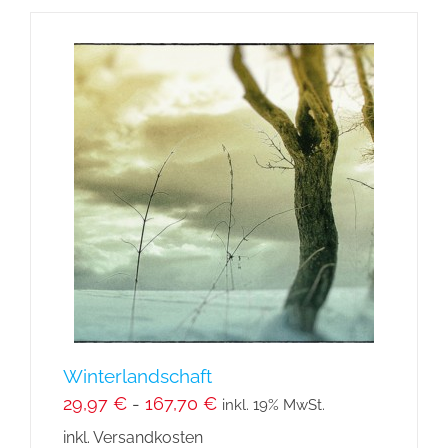
weist
mehrere
Varianten
auf.
Die
Optionen
können
auf
der
Produktseite
gewählt
werden
Winterlandschaft
29,97
€
-
167,70
€
inkl. 19% MwSt.
inkl. Versandkosten