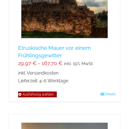
auf
der
Produktseite
gewählt
werden
Etruskische Mauer vor einem
Frühlingsgewitter
29,97
€
-
167,70
€
inkl. 19% MwSt.
inkl. Versandkosten
Lieferzeit:
4-6 Werktage
Details
Ausführung wählen
Dieses
Produkt
weist
mehrere