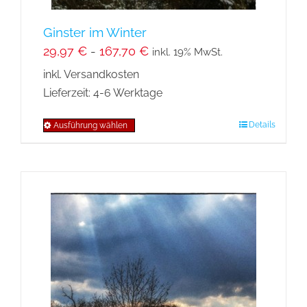
werden
Ginster im Winter
29,97
€
-
167,70
€
inkl. 19% MwSt.
inkl. Versandkosten
Lieferzeit:
4-6 Werktage
Details
Ausführung wählen
Dieses
Produkt
weist
mehrere
Varianten
auf.
Die
Optionen
können