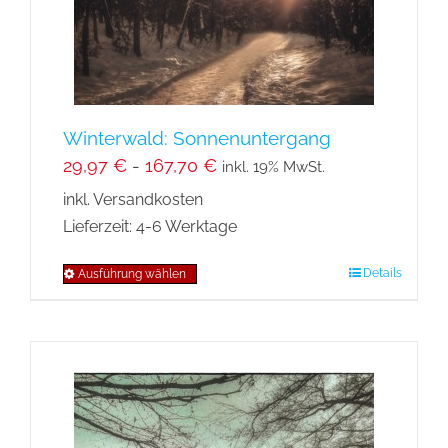
der
Produktseite
gewählt
werden
Winterwald: Sonnenuntergang
29,97
€
-
167,70
€
inkl. 19% MwSt.
inkl. Versandkosten
Lieferzeit:
4-6 Werktage
Details
Ausführung wählen
Dieses
Produkt
weist
mehrere
Varianten
auf.